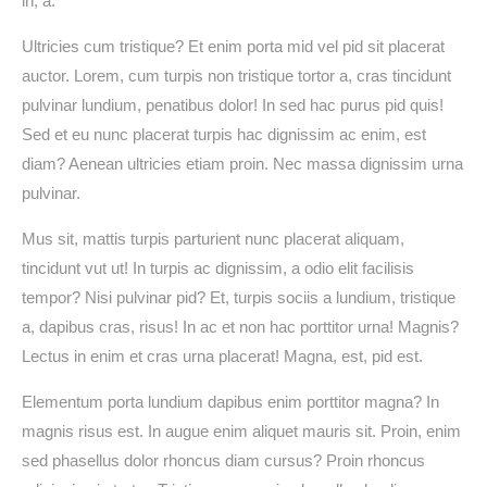
in, a.
Ultricies cum tristique? Et enim porta mid vel pid sit placerat
auctor. Lorem, cum turpis non tristique tortor a, cras tincidunt
pulvinar lundium, penatibus dolor! In sed hac purus pid quis!
Sed et eu nunc placerat turpis hac dignissim ac enim, est
diam? Aenean ultricies etiam proin. Nec massa dignissim urna
pulvinar.
Mus sit, mattis turpis parturient nunc placerat aliquam,
tincidunt vut ut! In turpis ac dignissim, a odio elit facilisis
tempor? Nisi pulvinar pid? Et, turpis sociis a lundium, tristique
a, dapibus cras, risus! In ac et non hac porttitor urna! Magnis?
Lectus in enim et cras urna placerat! Magna, est, pid est.
Elementum porta lundium dapibus enim porttitor magna? In
magnis risus est. In augue enim aliquet mauris sit. Proin, enim
sed phasellus dolor rhoncus diam cursus? Proin rhoncus