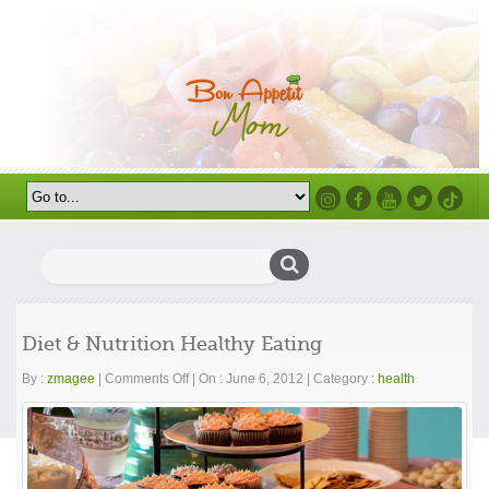
Instagram
Facebook
Youtube
Twitter
TikTok
Search
for:
Diet & Nutrition Healthy Eating
on
By :
zmagee
|
Comments Off
|
On : June 6, 2012
|
Category :
health
Diet
&
Nutrition
Healthy